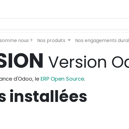
 somme nous ?
Nos produits
Nos engagements dura
USION
Version O
tance d'Odoo, le
ERP Open Source
.
 installées