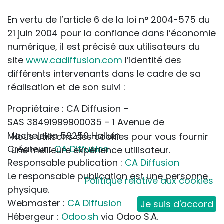
En vertu de l’article 6 de la loi n° 2004-575 du
21 juin 2004 pour la confiance dans l’économie
numérique, il est précisé aux utilisateurs du
site
www.cadiffusion.com
l’identité des
différents intervenants dans le cadre de sa
réalisation et de son suivi :
Propriétaire : CA Diffusion –
SAS 38491999900035 – 1 Avenue de
Machelelen 59250 Halluin
Nous utilisons des cookies pour vous fournir
Créateur :
CA Diffusion
une meilleure expérience utilisateur.
Responsable publication :
CA Diffusion
Le responsable publication est une personne
Politique relative aux cookies
physique.
Webmaster :
CA Diffusion
Je suis d'accord
Hébergeur :
Odoo.sh
via Odoo S.A.