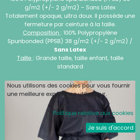
g/m2 (+/- 2 g/m2) – Sans Latex
Totalement opaque, ultra doux. Il possède une
fermeture par ceinture à la taille.
Composition
: 100% Polypropylène
Spunbonded (PPSB) 38 g/m2 (+/- 2 g/m2) /
Sans Latex
Taille
: Grande taille, taille enfant, taille
standard
Nous utilisons des cookies pour vous fournir
une meilleure expérience utilisateur.
Politique relative aux cookies
Je suis d'accord